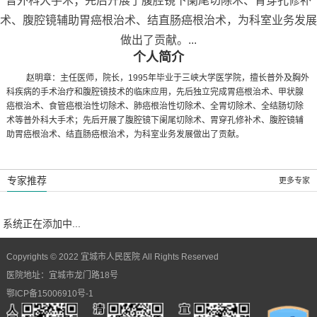
普外科大手术；先后开展了腹腔镜下阑尾切除术、胃穿孔修补
术、腹腔镜辅助胃癌根治术、结直肠癌根治术，为科室业务发展
做出了贡献。...
个人简介
赵明章：
主任医师，院长
，
1995
年毕业于三峡大学医学院，擅长普外及胸外
科疾病的手术治疗和腹腔镜技术的临床应用，先后独立完成胃癌根治术、甲状腺
癌根治术、食管癌根治性切除术、肺癌根治性切除术、全胃切除术、全结肠切除
术等普外科大手术；先后开展了腹腔镜下阑尾切除术、胃穿孔修补术、腹腔镜辅
助胃癌根治术、结直肠癌根治术，为科室业务发展做出了贡献。
专家推荐
更多专家
系统正在添加中...
Copyrights © 2022 宜城市人民医院 All Rights Reserved
医院地址：宜城市龙门路18号
鄂ICP备15006910号-1