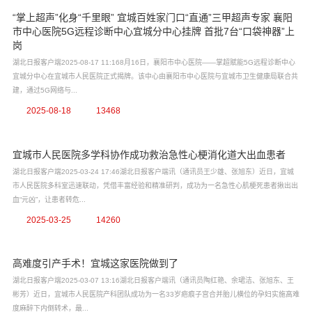
“掌上超声”化身“千里眼” 宜城百姓家门口“直通”三甲超声专家 襄阳
市中心医院5G远程诊断中心宜城分中心挂牌 首批7台“口袋神器”上
岗
湖北日报客户端2025-08-17 11:168月16日，襄阳市中心医院——掌超赋能5G远程诊断中心
宜城分中心在宜城市人民医院正式揭牌。该中心由襄阳市中心医院与宜城市卫生健康局联合共
建，通过5G网络与...
2025-08-18
13468
宜城市人民医院多学科协作成功救治急性心梗消化道大出血患者
湖北日报客户端2025-03-24 17:46湖北日报客户端讯（通讯员王少雄、张旭东）近日，宜城
市人民医院多科室迅速联动，凭借丰富经验和精准研判，成功为一名急性心肌梗死患者揪出出
血“元凶”，让患者转危...
2025-03-25
14260
高难度引产手术！宜城这家医院做到了
湖北日报客户端2025-03-07 13:16湖北日报客户端讯（通讯员陶红艳、余珺洁、张旭东、王
彬芳）近日，宜城市人民医院产科团队成功为一名33岁疤痕子宫合并胎儿横位的孕妇实施高难
度麻醉下内倒转术，最...