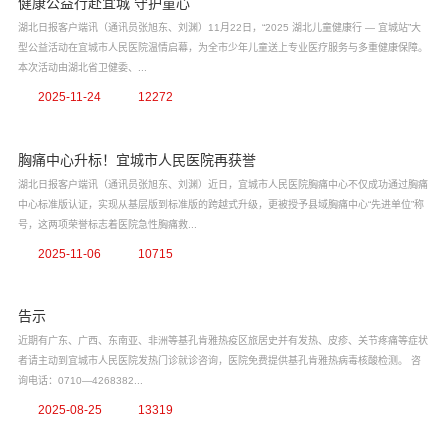
健康公益行赴宜城 守护童心
湖北日报客户端讯（通讯员张旭东、刘渊）11月22日，“2025 湖北儿童健康行 — 宜城站”大
型公益活动在宜城市人民医院温情启幕，为全市少年儿童送上专业医疗服务与多重健康保障。
本次活动由湖北省卫健委、...
2025-11-24
12272
胸痛中心升标！宜城市人民医院再获誉
湖北日报客户端讯（通讯员张旭东、刘渊）近日，宜城市人民医院胸痛中心不仅成功通过胸痛
中心标准版认证，实现从基层版到标准版的跨越式升级，更被授予县域胸痛中心“先进单位”称
号，这两项荣誉标志着医院急性胸痛救...
2025-11-06
10715
告示
近期有广东、广西、东南亚、非洲等基孔肯雅热疫区旅居史并有发热、皮疹、关节疼痛等症状
者请主动到宜城市人民医院发热门诊就诊咨询，医院免费提供基孔肯雅热病毒核酸检测。 咨
询电话：0710—4268382...
2025-08-25
13319